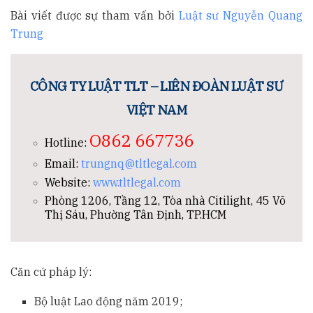
Bài viết được sự tham vấn bởi
Luật sư Nguyễn Quang
Trung
CÔNG TY LUẬT TLT – LIÊN ĐOÀN LUẬT SƯ
VIỆT NAM
O862 667736
Hotline:
Email:
trungnq@tltlegal.com
Website:
www.tltlegal.com
Phòng 1206, Tầng 12, Tòa nhà Citilight, 45 Võ
Thị Sáu, Phường Tân Định, TP.HCM
Căn cứ pháp lý:
Bộ luật Lao động năm 2019;