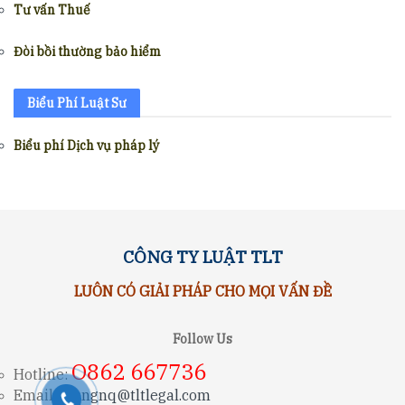
Tư vấn Thuế
Đòi bồi thường bảo hiểm
Biểu Phí Luật Sư
Biểu phí Dịch vụ pháp lý
CÔNG TY LUẬT TLT
LUÔN CÓ GIẢI PHÁP CHO MỌI VẤN ĐỀ
Follow Us
O862 667736
Hotline:
Email:
trungnq@tltlegal.com