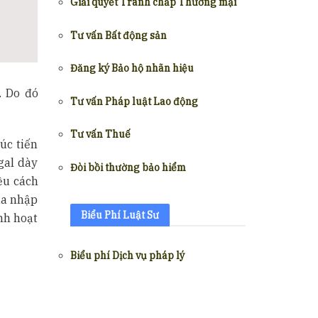
Giải quyết Tranh chấp Thương mại
Tư vấn Bất động sản
Đăng ký Bảo hộ nhãn hiệu
. Do đó
Tư vấn Pháp luật Lao động
Tư vấn Thuế
úc tiến
gal dày
Đòi bồi thường bảo hiểm
ều cách
ia nhập
Biểu Phí Luật Sư
nh hoạt
Biểu phí Dịch vụ pháp lý