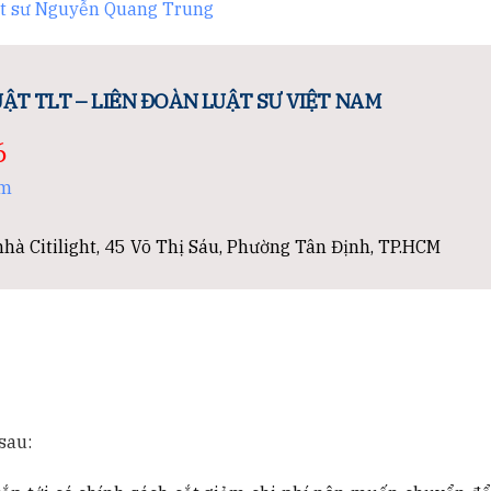
t sư Nguyễn Quang Trung
ẬT TLT – LIÊN ĐOÀN LUẬT SƯ VIỆT NAM
6
om
hà Citilight, 45 Võ Thị Sáu, Phường Tân Định, TP.HCM
sau: