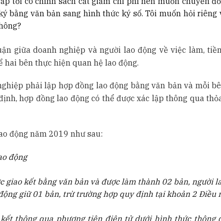
sắp tới có chính sách cắt giảm chi phí nên muốn chuyển đổi
 ký bằng văn bản sang hình thức ký số. Tôi muốn hỏi riêng 
không?
ận giữa doanh nghiệp và người lao động về việc làm, tiền
ể hai bên thực hiện quan hệ lao động.
nghiệp phải lập hợp đồng lao động bằng văn bản và mỗi bê
định, hợp đồng lao động có thể được xác lập thông qua thỏ
 Lao động năm 2019 như sau:
ao động
c giao kết bằng văn bản và được làm thành 02 bản, người l
động giữ 01 bản, trừ trường hợp quy định tại khoản 2 Điều 
kết thông qua phương tiện điện tử dưới hình thức thông 