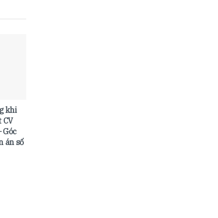
g khi
t CV
– Góc
n án số