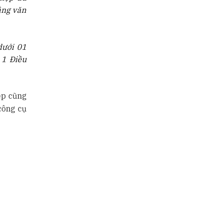
ằng văn
dưới 01
 1 Điều
ệp cũng
công cụ