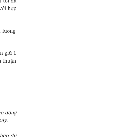
 tối đa
với hợp
 lương,
n giữ 1
a thuận
ao động
này.
điệp dữ