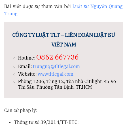
Bài viết được sự tham vấn bởi
Luật sư Nguyễn Quang
Trung
CÔNG TY LUẬT TLT – LIÊN ĐOÀN LUẬT SƯ
VIỆT NAM
O862 667736
Hotline:
Email:
trungnq@tltlegal.com
Website:
www.tltlegal.com
Phòng 1206, Tầng 12, Tòa nhà Citilight, 45 Võ
Thị Sáu, Phường Tân Định, TP.HCM
Căn cứ pháp lý:
Thông tư số 39/2014/TT-BTC;