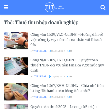
Thẻ:
Thuế thu nhập doanh nghiệp
Công văn 1539/VLO-QLDN3 – Hướng dẫn về
việc công ty vay tiền của cá nhân với lãi suất
0%
BY
TLT LEGAL
07/08/2026
0
Công văn 5389/TNI-QLDN1 – Quyết toán
thuế TNDN đối với tiền tăng ca vượt mức quy
định
BY
TLT LEGAL
12/06/2026
0
Công văn 1267/KHH-QLDN2 – Chia nhỏ tiền
lương để thanh toán bằng tiền mặt?
BY
TLT LEGAL
28/04/2026
0
Quyết toán thuế 2025 – Lương từ 5 triệu