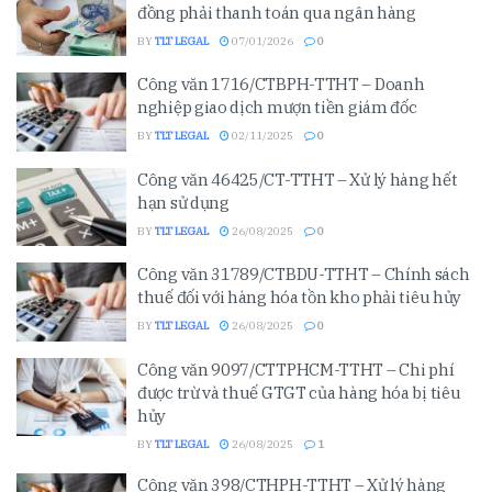
đồng phải thanh toán qua ngân hàng
BY
TLT LEGAL
07/01/2026
0
Công văn 1716/CTBPH-TTHT – Doanh
nghiệp giao dịch mượn tiền giám đốc
BY
TLT LEGAL
02/11/2025
0
Công văn 46425/CT-TTHT – Xử lý hàng hết
hạn sử dụng
BY
TLT LEGAL
26/08/2025
0
Công văn 31789/CTBDU-TTHT – Chính sách
thuế đối với hàng hóa tồn kho phải tiêu hủy
BY
TLT LEGAL
26/08/2025
0
Công văn 9097/CTTPHCM-TTHT – Chi phí
được trừ và thuế GTGT của hàng hóa bị tiêu
hủy
BY
TLT LEGAL
26/08/2025
1
Công văn 398/CTHPH-TTHT – Xử lý hàng