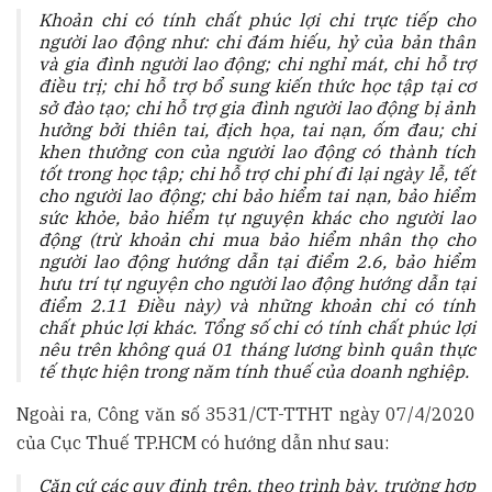
Khoản chi có tính chất phúc lợi chi trực tiếp cho
người lao động như: chi đám hiếu, hỷ của bản thân
và gia đình người lao động; chi nghỉ mát, chi hỗ trợ
điều trị; chi hỗ trợ bổ sung kiến thức học tập tại cơ
sở đào tạo; chi hỗ trợ gia đình người lao động bị ảnh
hưởng bởi thiên tai, địch họa, tai nạn, ốm đau; chi
khen thưởng con của người lao động có thành tích
tốt trong học tập; chi hỗ trợ chi phí đi lại ngày lễ, tết
cho người lao động; chi bảo hiểm tai nạn, bảo hiểm
sức khỏe, bảo hiểm tự nguyện khác cho người lao
động (trừ khoản chi mua bảo hiểm nhân thọ cho
người lao động hướng dẫn tại điểm 2.6, bảo hiểm
hưu trí tự nguyện cho người lao động hướng dẫn tại
điểm 2.11 Điều này) và những khoản chi có tính
chất phúc lợi khác. Tổng số chi có tính chất phúc lợi
nêu trên không quá 01 tháng lương bình quân thực
tế thực hiện trong năm tính thuế của doanh nghiệp.
Ngoài ra, Công văn số 3531/CT-TTHT ngày 07/4/2020
của Cục Thuế TP.HCM có hướng dẫn như sau:
Căn cứ các quy định trên, theo trình bày, trường hợp