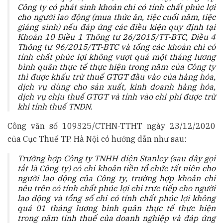
Công ty có phát sinh khoản chi có tính chất phúc lợi
cho người lao động (mua thức ăn, tiệc cuối năm, tiệc
giáng sinh) nếu đáp ứng các điều kiện quy định tại
Khoản 10 Điều 1 Thông tư 26/2015/TT-BTC, Điều 4
Thông tư 96/2015/TT-BTC và tổng các khoản chi có
tính chất phúc lợi không vượt quá một tháng lương
bình quân thực tế thực hiện trong năm của Công ty
thì được khấu trừ thuế GTGT đầu vào của hàng hóa,
dịch vụ dùng cho sản xuất, kinh doanh hàng hóa,
dịch vụ chịu thuế GTGT và tính vào chi phí được trừ
khi tính thuế TNDN.
Công văn số 109325/CTHN-TTHT ngày 23/12/2020
của Cục Thuế TP. Hà Nội có hướng dẫn như sau:
Trường hợp Công ty TNHH điện Stanley (sau đây gọi
tắt là Công ty) có chi khoản tiền tổ chức tất niên cho
người lao động của Công ty, trường hợp khoản chi
nêu trên có tính chất phúc lợi chi trực tiếp cho người
lao động và tổng số chi có tính chất phúc lợi không
quá 01 tháng lương bình quân thực tế thực hiện
trong năm tính thuế của doanh nghiệp và đáp ứng