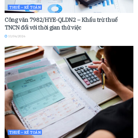
THUẾ – KẾ TOÁN
Công văn 7982/HYE-QLDN2 – Khấu trừ thuế
TNCN đối với thời gian thử việc
11/06/2026
THUẾ – KẾ TOÁN