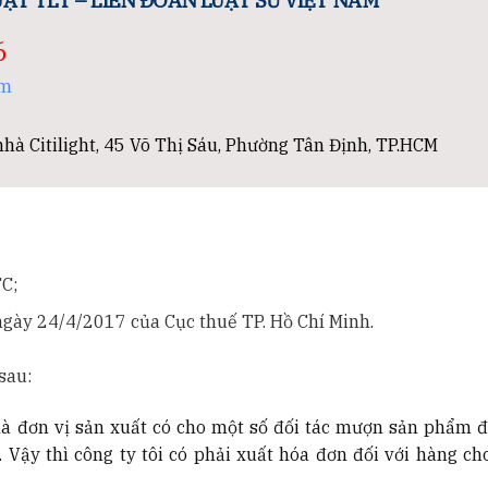
ẬT TLT – LIÊN ĐOÀN LUẬT SƯ VIỆT NAM
6
om
hà Citilight, 45 Võ Thị Sáu, Phường Tân Định, TP.HCM
C;
ày 24/4/2017 của Cục thuế TP. Hồ Chí Minh.
sau:
 là đơn vị sản xuất có cho một số đối tác mượn sản phẩm đ
ại. Vậy thì công ty tôi có phải xuất hóa đơn đối với hàng 