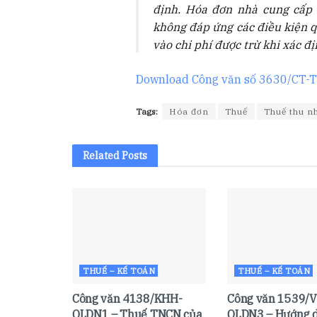
định. Hóa đơn nhà cung cấp
không đáp ứng các điều kiện 
vào chi phí được trừ khi xác 
Download Công văn số 3630/CT-TT
Tags:
Hóa đơn
Thuế
Thuế thu n
Related
Posts
THUẾ – KẾ TOÁN
THUẾ – KẾ TOÁN
Công văn 4138/KHH-
Công văn 1539/V
QLDN1 – Thuế TNCN của
QLDN3 – Hướng d