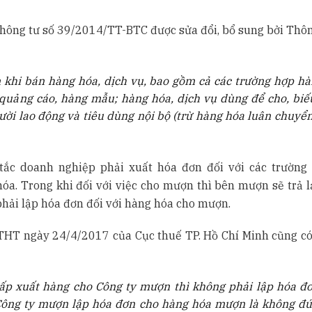
hông tư số 39/2014/TT-BTC được sửa đổi, bổ sung bởi Thôn
 khi bán hàng hóa, dịch vụ, bao gồm cả các trường hợp hà
quảng cáo, hàng mẫu; hàng hóa, dịch vụ dùng để cho, biếu
gười lao động và tiêu dùng nội bộ (trừ hàng hóa luân chuyể
tắc doanh nghiệp phải xuất hóa đơn đối với các trường
a. Trong khi đối với việc cho mượn thì bên mượn sẽ trả l
hải lập hóa đơn đối với hàng hóa cho mượn.
THT ngày 24/4/2017 của Cục thuế TP. Hồ Chí Minh cũng c
ấp xuất hàng cho Công ty mượn thì không phải lập hóa đơ
Công ty mượn lập hóa đơn cho hàng hóa mượn là không đ