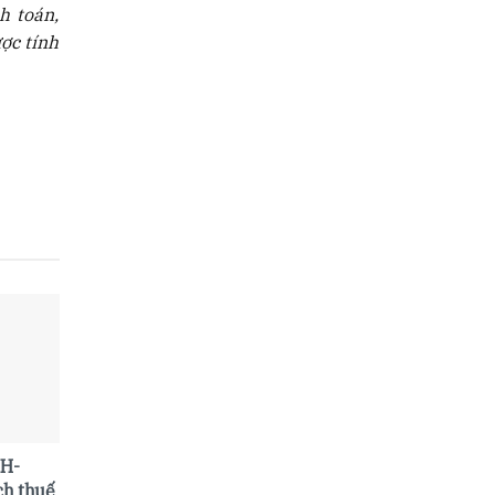
h toán,
ợc tính
TH-
ch thuế