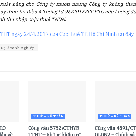
 xuất hàng cho Công ty mượn nhưng Công ty không than
quy định tại Điều 4 Thông tư 96/2015/TT-BTC nêu không đư
định thu nhập chịu thuế TNDN.
HT ngày 24/4/2017 của Cục thuế TP. Hồ Chí Minh tại đây
.
hập doanh nghiệp
THUẾ – KẾ TOÁN
THUẾ – KẾ TOÁN
LO-
Công văn 5752/CTHYE-
Công văn 4891/C
ẫn về
TTHT – Không khấu trừ
QLDN2 – Chính sá