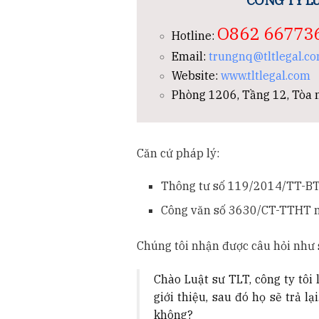
CÔNG TY LU
O862 66773
Hotline:
Email:
trungnq@tltlegal.c
Website:
www.tltlegal.com
Phòng 1206, Tầng 12, Tòa n
Căn cứ pháp lý:
Thông tư số 119/2014/TT-BT
Công văn số 3630/CT-TTHT ng
Chúng tôi nhận được câu hỏi như 
Chào Luật sư TLT, công ty tôi
giới thiệu, sau đó họ sẽ trả l
không?