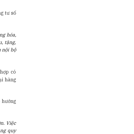
g tư số
ng hóa,
, tặng,
n nội bộ
 hợp có
ại hàng
ó hướng
n. Việc
úng quy