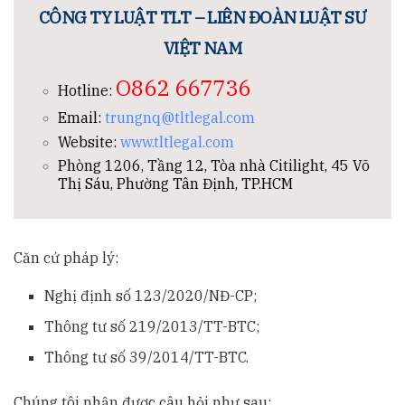
CÔNG TY LUẬT TLT – LIÊN ĐOÀN LUẬT SƯ
VIỆT NAM
O862 667736
Hotline:
Email:
trungnq@tltlegal.com
Website:
www.tltlegal.com
Phòng 1206, Tầng 12, Tòa nhà Citilight, 45 Võ
Thị Sáu, Phường Tân Định, TP.HCM
Căn cứ pháp lý:
Nghị định số 123/2020/NĐ-CP;
Thông tư số 219/2013/TT-BTC;
Thông tư số 39/2014/TT-BTC.
Chúng tôi nhận được câu hỏi như sau: