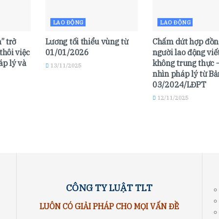
LAO ĐỘNG
LAO ĐỘNG
” trở
Lương tối thiểu vùng từ
Chấm dứt hợp đồn
thôi việc
01/01/2026
người lao động viế
áp lý và
không trung thực 
13/11/2025
nhìn pháp lý từ Bả
03/2024/LĐPT
12/11/2025
CÔNG TY LUẬT TLT
LUÔN CÓ GIẢI PHÁP CHO MỌI VẤN ĐỀ