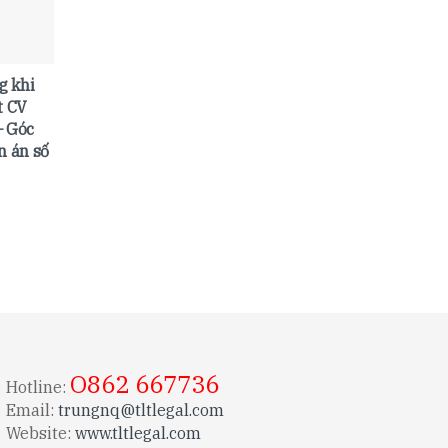
g khi
t CV
– Góc
n án số
O862 667736
Hotline:
Email:
trungnq@tltlegal.com
Website:
www.tltlegal.com