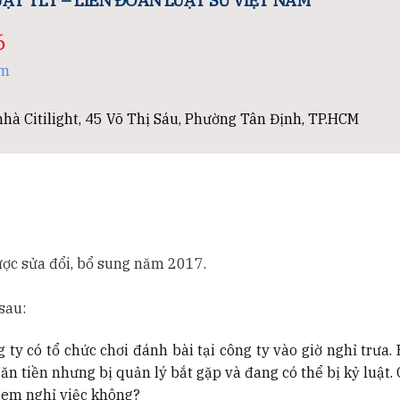
ẬT TLT – LIÊN ĐOÀN LUẬT SƯ VIỆT NAM
6
om
hà Citilight, 45 Võ Thị Sáu, Phường Tân Định, TP.HCM
ược sửa đổi, bổ sung năm 2017.
sau:
ty có tổ chức chơi đánh bài tại công ty vào giờ nghỉ trưa.
ng ăn tiền nhưng bị quản lý bắt gặp và đang có thể bị kỷ luật
n em nghỉ việc không?