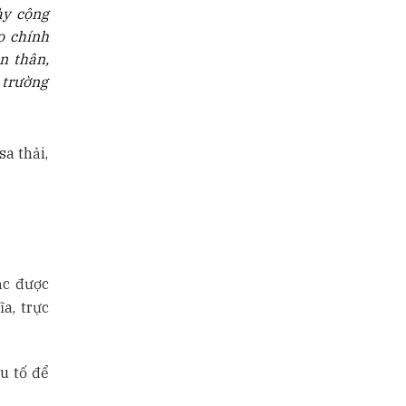
ày cộng
o chính
n thân,
 trường
sa thải,
ạc được
a, trực
u tố để