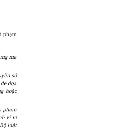
vi phạm
dụng ma
uyền sở
 đe dọa
ộng
hoặc
ái phạm
h vi vi
Bộ luật