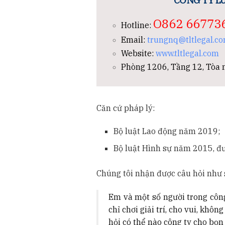
CÔNG TY LU
O862 66773
Hotline:
Email:
trungnq@tltlegal.c
Website:
www.tltlegal.com
Phòng 1206, Tầng 12, Tòa n
Căn cứ pháp lý:
Bộ luật Lao động năm 2019;
Bộ luật Hình sự năm 2015, đ
Chúng tôi nhận được câu hỏi như 
Em và một số người trong công 
chỉ chơi giải trí, cho vui, khô
hỏi có thể nào công ty cho bọ