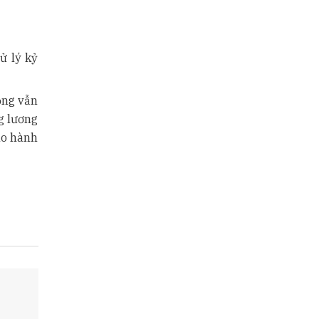
ử lý kỷ
ộng vẫn
ng lương
ho hành