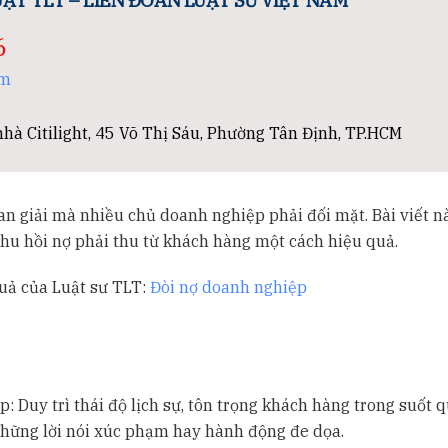
ẬT TLT – LIÊN ĐOÀN LUẬT SƯ VIỆT NAM
6
om
hà Citilight, 45 Võ Thị Sáu, Phường Tân Định, TP.HCM
nan giải mà nhiều chủ doanh nghiệp phải đối mặt. Bài viết n
thu hồi nợ phải thu từ khách hàng một cách hiệu quả.
quả của Luật sư TLT:
Đòi nợ doanh nghiệp
p: Duy trì thái độ lịch sự, tôn trọng khách hàng trong suốt 
những lời nói xúc phạm hay hành động đe dọa.