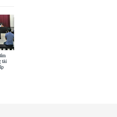
cấm
 tài
ấp