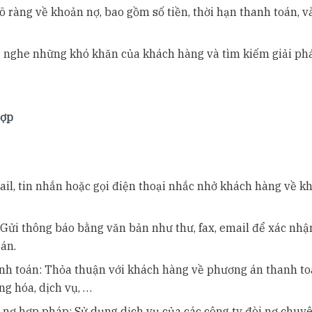
 rõ ràng về khoản nợ, bao gồm số tiền, thời hạn thanh toán, 
g nghe những khó khăn của khách hàng và tìm kiếm giải ph
hợp
il, tin nhắn hoặc gọi điện thoại nhắc nhở khách hàng về k
Gửi thông báo bằng văn bản như thư, fax, email để xác nhậ
án.
h toán: Thỏa thuận với khách hàng về phương án thanh t
ng hóa, dịch vụ, …
 nợ hợp pháp: Sử dụng dịch vụ của các công ty đòi nợ chuy