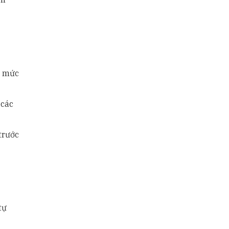
, mức
 các
trước
tự