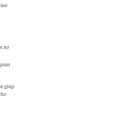
line
òi nợ
 quan
sẽ giúp
cho