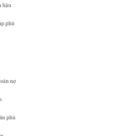
và hậu
áp phù
hoản nợ
n
oán phù
ên