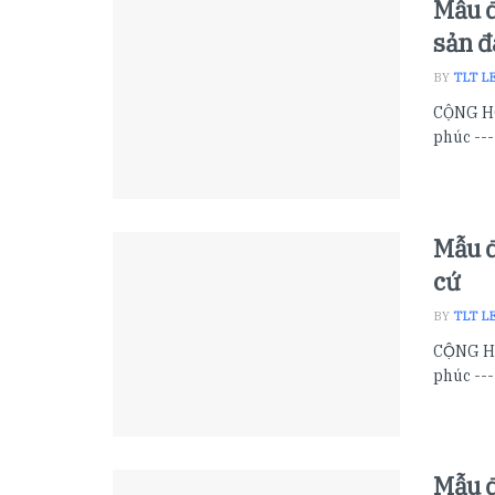
Mẫu đ
sản đ
BY
TLT L
CỘNG HÒ
phúc ---
Mẫu đ
cứ
BY
TLT L
CỘNG HO
phúc --
Mẫu đ