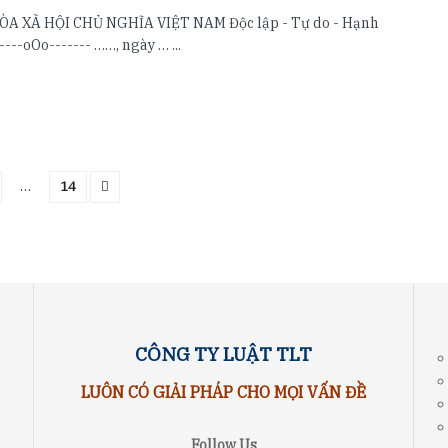
A XÃ HỘI CHỦ NGHĨA VIỆT NAM Độc lập - Tự do - Hạnh
----oOo------- ……, ngày … ...
…
14
CÔNG TY LUẬT TLT
LUÔN CÓ GIẢI PHÁP CHO MỌI VẤN ĐỀ
Follow Us