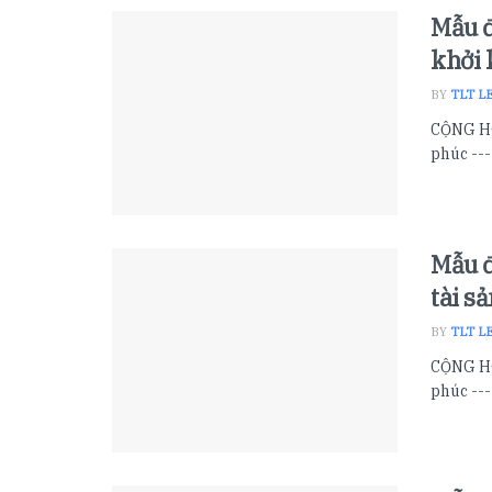
Mẫu đ
khởi 
BY
TLT L
CỘNG HÒ
phúc ---
Mẫu đ
tài s
BY
TLT L
CỘNG HÒ
phúc ---