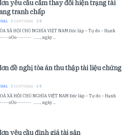
ơn yêu cầu cấm thay đổi hiện trạng tài
ang tranh chấp
EGAL
13/07/2026
0
A XÃ HỘI CHỦ NGHĨA VIỆT NAM Độc lập – Tự do – Hạnh
-----oOo-------- ……, ngày ...
ơn đề nghị tòa án thu thập tài liệu chứng
EGAL
11/07/2026
0
À XÃ HỘI CHỦ NGHĨA VIỆT NAM Độc lập – Tự do – Hạnh
------oOo-------- ……, ngày ...
ơn yêu cầu định giá tài sản