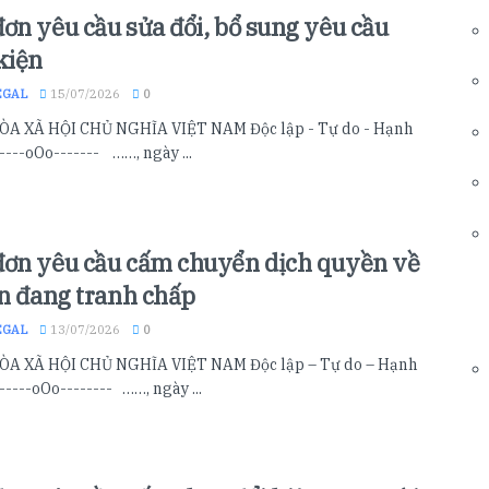
ơn yêu cầu sửa đổi, bổ sung yêu cầu
kiện
EGAL
15/07/2026
0
A XÃ HỘI CHỦ NGHĨA VIỆT NAM Độc lập - Tự do - Hạnh
----oOo------- ……, ngày ...
ơn yêu cầu cấm chuyển dịch quyền về
ản đang tranh chấp
EGAL
13/07/2026
0
A XÃ HỘI CHỦ NGHĨA VIỆT NAM Độc lập – Tự do – Hạnh
-----oOo-------- ……, ngày ...