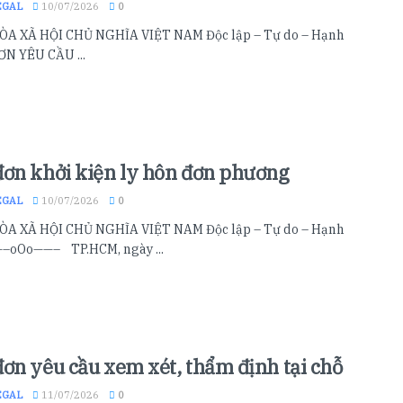
EGAL
10/07/2026
0
A XÃ HỘI CHỦ NGHĨA VIỆT NAM Độc lập – Tự do – Hạnh
N YÊU CẦU ...
ơn khởi kiện ly hôn đơn phương
EGAL
10/07/2026
0
A XÃ HỘI CHỦ NGHĨA VIỆT NAM Độc lập – Tự do – Hạnh
–oOo——– TP.HCM, ngày ...
ơn yêu cầu xem xét, thẩm định tại chỗ
EGAL
11/07/2026
0