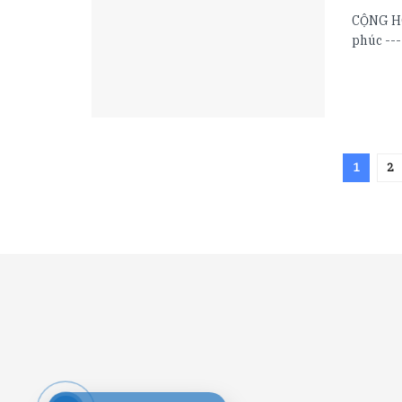
CỘNG HÒ
phúc ---
1
2