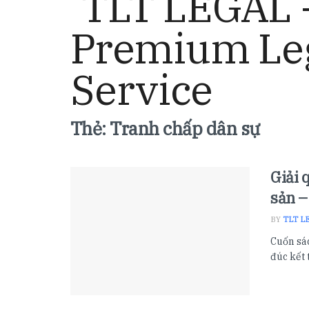
Thẻ:
Tranh chấp dân sự
Giải 
sản –
BY
TLT L
Cuốn sác
đúc kết 