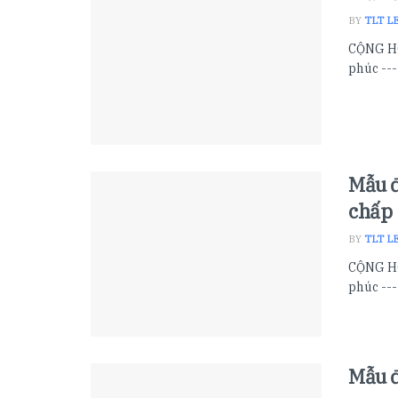
BY
TLT L
CỘNG HÒ
phúc ---
Mẫu đ
chấp
BY
TLT L
CỘNG HÒ
phúc ---
Mẫu đ