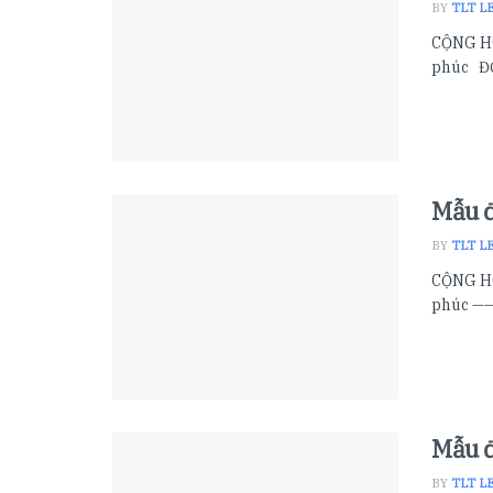
BY
TLT L
CỘNG HÒ
phúc ĐƠ
Mẫu đ
BY
TLT L
CỘNG HÒ
phúc ——
Mẫu đ
BY
TLT L