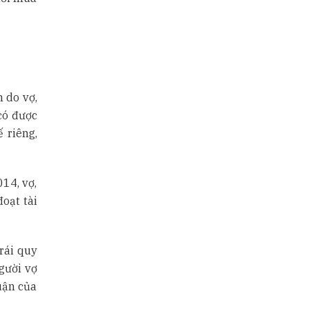
 do vợ,
có được
 riêng,
14, vợ,
oạt tài
rái quy
gười vợ
uận của