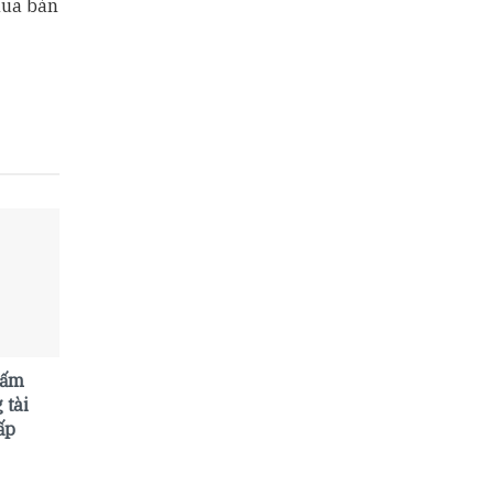
mua bán
cấm
 tài
ấp