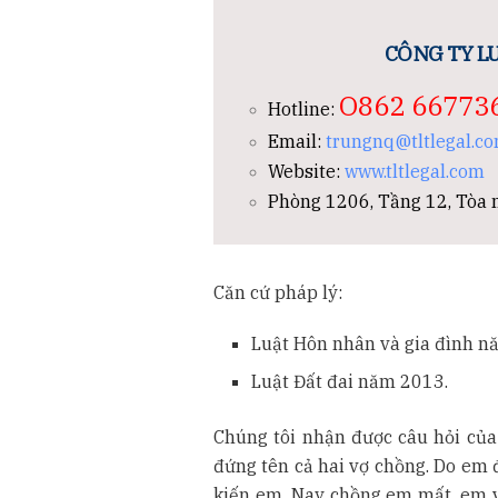
CÔNG TY LU
O862 66773
Hotline:
Email:
trungnq@tltlegal.c
Website:
www.tltlegal.com
Phòng 1206, Tầng 12, Tòa n
Căn cứ pháp lý:
Luật Hôn nhân và gia đình n
Luật Đất đai năm 2013.
Chúng tôi nhận được câu hỏi củ
đứng tên cả hai vợ chồng. Do em 
kiến em. Nay chồng em mất, em về