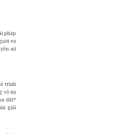
ái pháp
gười vợ
uyền sử
á trình
g có sự
ua đất?
án giải