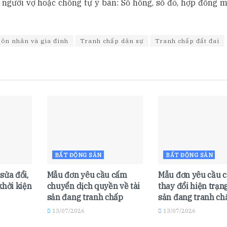
ị người vợ hoặc chồng tự ý bán: Sổ hồng, sổ đỏ, hợp đồng 
ôn nhân và gia đình
Tranh chấp dân sự
Tranh chấp đất đai
BẤT ĐỘNG SẢN
BẤT ĐỘNG SẢN
sửa đổi,
Mẫu đơn yêu cầu cấm
Mẫu đơn yêu cầu 
khởi kiện
chuyển dịch quyền về tài
thay đổi hiện trạng
sản đang tranh chấp
sản đang tranh ch
13/07/2026
13/07/2026