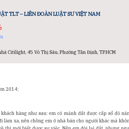
ẬT TLT – LIÊN ĐOÀN LUẬT SƯ VIỆT NAM
6
om
hà Citilight, 45 Võ Thị Sáu, Phường Tân Định, TP.HCM
ăm 2014;
a khách hàng như sau: em có mảnh đất được cấp sổ đỏ n
đi làm xa, nên chồng em ở nhà bán cho người khác mà khôn
 thì mới biết được sự việc. Nên em đòi lại đất, nhưng ng