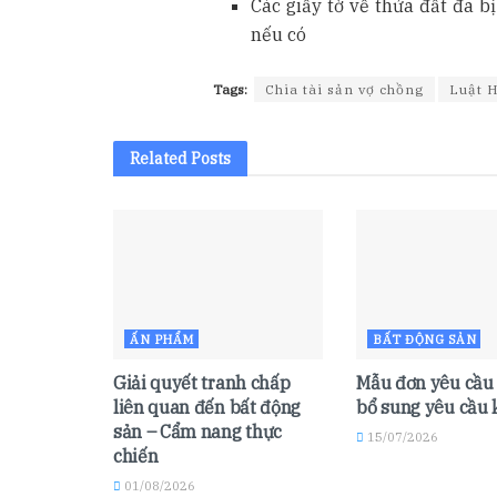
Các giấy tờ về thửa đất đã b
nếu có
Tags:
Chia tài sản vợ chồng
Luật H
Related
Posts
ẤN PHẨM
BẤT ĐỘNG SẢN
Giải quyết tranh chấp
Mẫu đơn yêu cầu 
liên quan đến bất động
bổ sung yêu cầu 
sản – Cẩm nang thực
15/07/2026
chiến
01/08/2026