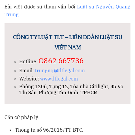
Bài viết được sự tham vấn bởi
Luật sư Nguyễn Quang
Trung
CÔNG TY LUẬT TLT – LIÊN ĐOÀN LUẬT SƯ
VIỆT NAM
O862 667736
Hotline:
Email:
trungnq@tltlegal.com
Website:
www.tltlegal.com
Phòng 1206, Tầng 12, Tòa nhà Citilight, 45 Võ
Thị Sáu, Phường Tân Định, TP.HCM
Căn cứ pháp lý:
Thông tư số 96/2015/TT-BTC.