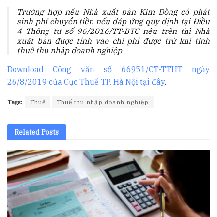
T
rường hợp nếu Nhà xuất bản Kim Đồng có phát
sinh phí chuyển tiền nếu đáp ứng quy định tại Điều
4 Thông tư số 96/2016/TT-BTC nêu trên thì Nhà
xuất bản được t
í
nh vào chi phí được
tr
ừ khi tính
thuế thu nhập doanh nghiệp
Download Công văn số 66951/CT-TTHT ngày
26/8/2019 của Cục Thuế TP. Hà Nội tại đây
.
Tags:
Thuế
Thuế thu nhập doanh nghiệp
Related
Posts