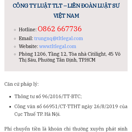
CÔNG TY LUẬT TLT – LIÊN ĐOÀN LUẬT SƯ
VIỆT NAM
O862 667736
Hotline:
Email:
trungnq@tltlegal.com
Website:
www.tltlegal.com
Phòng 1206, Tầng 12, Tòa nhà Citilight, 45 Võ
Thị Sáu, Phường Tân Định, TP.HCM
Căn cứ pháp lý:
Thông tư số 96/2016/TT-BTC;
Công văn số 66951/CT-TTHT ngày 26/8/2019 của
Cục Thuế TP. Hà Nội.
Phí chuyển tiền là khoản chi thường xuyên phát sinh