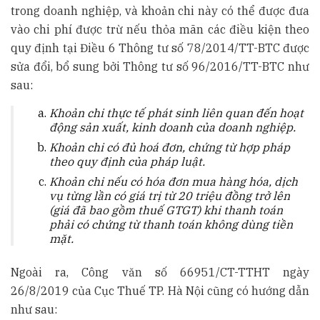
trong doanh nghiệp, và khoản chi này có thể được đưa
vào chi phí được trừ nếu thỏa mãn các điều kiện theo
quy định tại Điều 6 Thông tư số 78/2014/TT-BTC được
sửa đổi, bổ sung bởi Thông tư số 96/2016/TT-BTC như
sau:
Khoản ch
i
thực tế phát sinh
li
ên quan đến hoạt
động sản xuất, kinh doanh của doanh nghiệp.
Khoản ch
i
có đủ hoá đ
ơ
n, chứng từ hợp pháp
theo quy định của pháp luật.
Khoản ch
i
nếu có hóa đơn mua hàng hóa, dịch
vụ từng lần có giá tr
ị
từ 20 triệu đồng t
r
ở lên
(giá đã bao gồm thuế GTGT) kh
i
thanh toán
phải có chứng từ thanh toán không dùng ti
ề
n
mặt.
Ngoài ra, Công văn số 66951/CT-TTHT ngày
26/8/2019 của Cục Thuế TP. Hà Nội cũng có hướng dẫn
như sau: