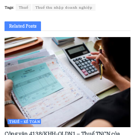
Tags:
Thuế
Thuế thu nhập doanh nghiệp
Related
Posts
THUẾ – KẾ TOÁN
Công văn 4138/KHH-QLDN1 – Thuế TNCN của