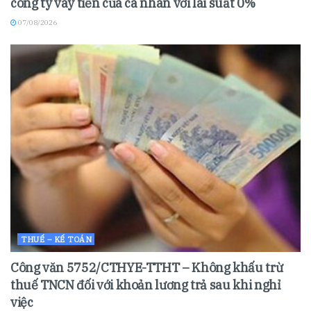
công ty vay tiền của cá nhân với lãi suất 0%
07/08/2026
THUẾ – KẾ TOÁN
Công văn 5752/CTHYE-TTHT – Không khấu trừ
thuế TNCN đối với khoản lương trả sau khi nghỉ
việc