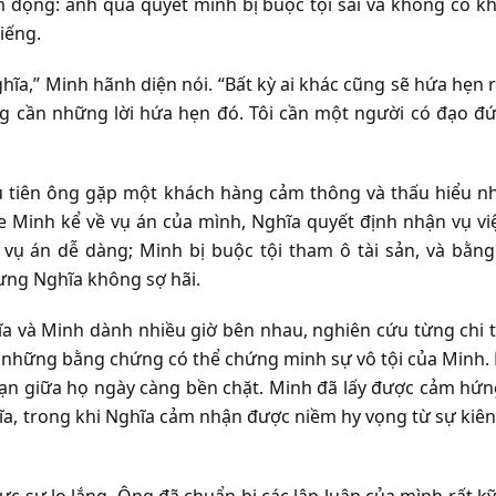
m động: anh quả quyết mình bị buộc tội sai và không có k
tiếng.
hĩa,” Minh hãnh diện nói. “Bất kỳ ai khác cũng sẽ hứa hẹn 
ng cần những lời hứa hẹn đó. Tôi cần một người có đạo đứ
ầu tiên ông gặp một khách hàng cảm thông và thấu hiểu n
e Minh kể về vụ án của mình, Nghĩa quyết định nhận vụ vi
 vụ án dễ dàng; Minh bị buộc tội tham ô tài sản, và bằn
ưng Nghĩa không sợ hãi.
a và Minh dành nhiều giờ bên nhau, nghiên cứu từng chi t
ếm những bằng chứng có thể chứng minh sự vô tội của Minh.
bạn giữa họ ngày càng bền chặt. Minh đã lấy được cảm hứn
ĩa, trong khi Nghĩa cảm nhận được niềm hy vọng từ sự kiê
ực sự lo lắng. Ông đã chuẩn bị các lập luận của mình rất kỹ