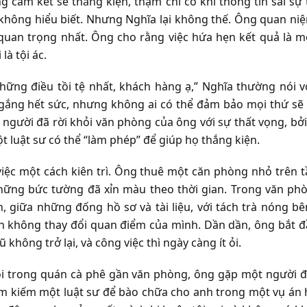
cam kết sẽ thắng kiện, thậm chí có khi thông tin sai sự 
không hiểu biết. Nhưng Nghĩa lại không thế. Ông quan ni
 quan trọng nhất. Ông cho rằng việc hứa hẹn kết quả là m
là tội ác.
hững điều tồi tệ nhất, khách hàng ạ,” Nghĩa thường nói v
 gắng hết sức, nhưng không ai có thể đảm bảo mọi thứ sẽ 
gười đã rời khỏi văn phòng của ông với sự thất vọng, bởi
ột luật sư có thể “làm phép” để giúp họ thắng kiện.
việc một cách kiên trì. Ông thuê một căn phòng nhỏ trên t
hững bức tường đã xỉn màu theo thời gian. Trong văn ph
 giữa những đống hồ sơ và tài liệu, với tách trà nóng bê
ẫn không thay đổi quan điểm của mình. Dần dần, ông bắt 
hông trở lại, và công việc thì ngày càng ít ỏi.
ồi trong quán cà phê gần văn phòng, ông gặp một người 
tìm kiếm một luật sư để bào chữa cho anh trong một vụ án 