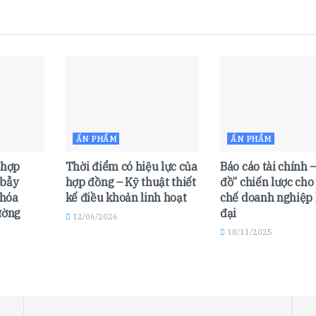
ẤN PHẨM
ẤN PHẨM
 hợp
Thời điểm có hiệu lực của
Báo cáo tài chính 
 bẫy
hợp đồng – Kỹ thuật thiết
đồ” chiến lược ch
 hóa
kế điều khoản linh hoạt
chế doanh nghiệp 
ường
đại
12/06/2026
18/11/2025