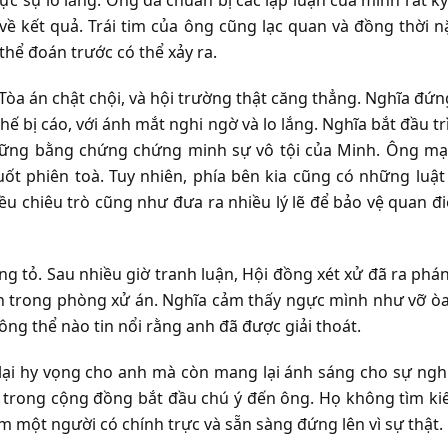
ề kết quả. Trái tim của ông cũng lạc quan và đồng thời n
hể đoán trước có thể xảy ra.
Tòa án chật chội, và hội trường thật căng thẳng. Nghĩa đứn
hế bị cáo, với ánh mắt nghi ngờ và lo lắng. Nghĩa bắt đầu t
những bằng chứng chứng minh sự vô tội của Minh. Ông m
uốt phiên toà. Tuy nhiên, phía bên kia cũng có những luật
u chiêu trò cũng như đưa ra nhiều lý lẽ để bảo vệ quan đ
g tỏ. Sau nhiều giờ tranh luận, Hội đồng xét xử đã ra phán
ên trong phòng xử án. Nghĩa cảm thấy ngực mình như vỡ òa
ng thể nào tin nổi rằng anh đã được giải thoát.
ại hy vọng cho anh mà còn mang lại ánh sáng cho sự ngh
n trong cộng đồng bắt đầu chú ý đến ông. Họ không tìm k
m một người có chính trực và sẵn sàng đứng lên vì sự thật.