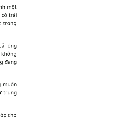
ành một
có trái
c trong
cả, ông
ỹ không
ng đang
ng muốn
ự trung
góp cho