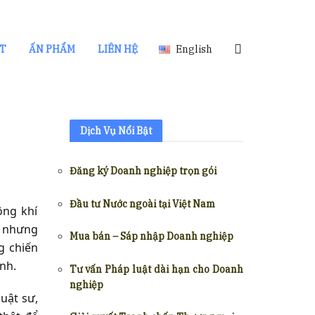
ẬT
ẤN PHẨM
LIÊN HỆ
English
Dịch Vụ Nổi Bật
Đăng ký Doanh nghiệp trọn gói
Đầu tư Nước ngoài tại Việt Nam
ông khí
, nhưng
Mua bán – Sáp nhập Doanh nghiệp
g chiến
nh.
Tư vấn Pháp luật dài hạn cho Doanh
nghiệp
uật sư,