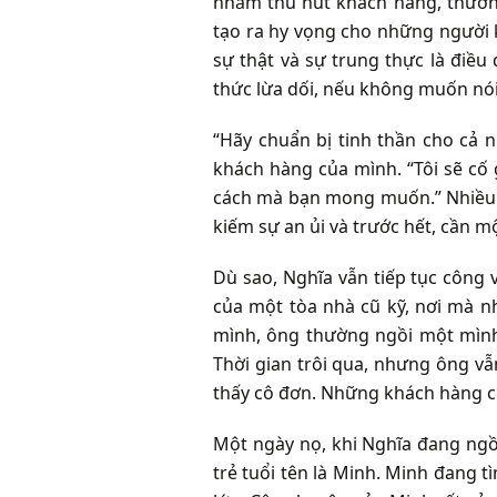
nhằm thu hút khách hàng, thường 
tạo ra hy vọng cho những người 
sự thật và sự trung thực là điều
thức lừa dối, nếu không muốn nói 
“Hãy chuẩn bị tinh thần cho cả n
khách hàng của mình. “Tôi sẽ cố
cách mà bạn mong muốn.” Nhiều n
kiếm sự an ủi và trước hết, cần m
Dù sao, Nghĩa vẫn tiếp tục công 
của một tòa nhà cũ kỹ, nơi mà n
mình, ông thường ngồi một mình,
Thời gian trôi qua, nhưng ông v
thấy cô đơn. Những khách hàng cũ k
Một ngày nọ, khi Nghĩa đang ng
trẻ tuổi tên là Minh. Minh đang 