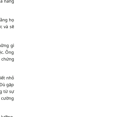
hả năng
rằng họ
c và sẽ
hững gì
ệc. Ông
g chứng
iết nhỏ
 Dù gặp
g từ sự
n cường
 lưỡng,