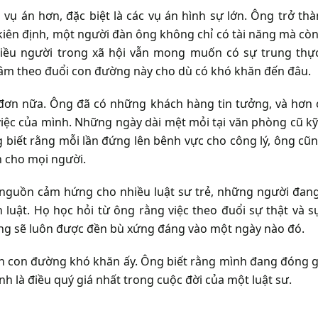
vụ án hơn, đặc biệt là các vụ án hình sự lớn. Ông trở th
kiên định, một người đàn ông không chỉ có tài năng mà còn 
hiều người trong xã hội vẫn mong muốn có sự trung thự
tâm theo đuổi con đường này cho dù có khó khăn đến đâu.
đơn nữa. Ông đã có những khách hàng tin tưởng, và hơn 
việc của mình. Những ngày dài mệt mỏi tại văn phòng cũ k
g biết rằng mỗi lần đứng lên bênh vực cho công lý, ông cũ
n cho mọi người.
 nguồn cảm hứng cho nhiều luật sư trẻ, những người đa
luật. Họ học hỏi từ ông rằng việc theo đuổi sự thật và s
ũng sẽ luôn được đền bù xứng đáng vào một ngày nào đó.
họn con đường khó khăn ấy. Ông biết rằng mình đang đóng 
nh là điều quý giá nhất trong cuộc đời của một luật sư.