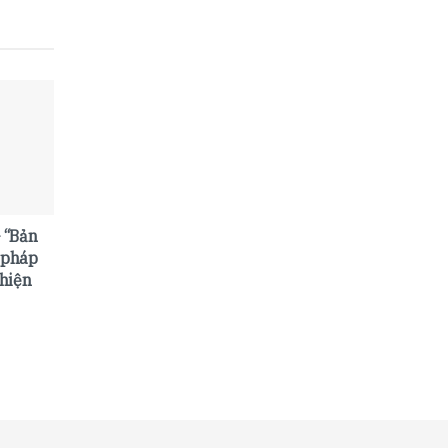
– “Bản
o pháp
hiện