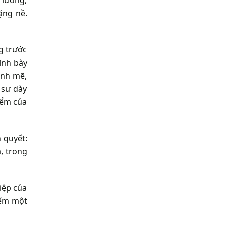
ặng nề.
g trước
rình bày
ạnh mẽ,
 sư dày
iểm của
 quyết:
, trong
iệp của
iếm một