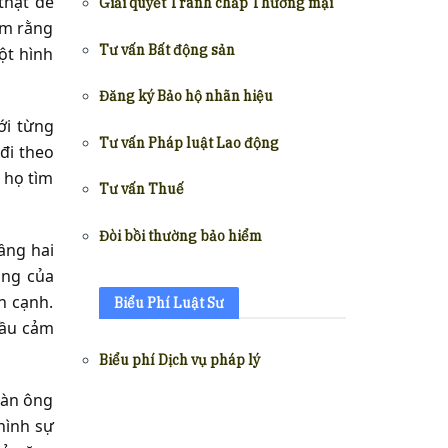
thật để
Giải quyết Tranh chấp Thương mại
ệm rằng
Tư vấn Bất động sản
ột hình
Đăng ký Bảo hộ nhãn hiệu
ới từng
Tư vấn Pháp luật Lao động
đi theo
 họ tìm
Tư vấn Thuế
Đòi bồi thường bảo hiểm
ầng hai
òng của
n cạnh.
Biểu Phí Luật Sư
đầu cảm
Biểu phí Dịch vụ pháp lý
đàn ông
hình sự