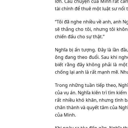
lớn. Câu chuyện của Minh rất cả
tài chính để thuê một luật sư nổi 
“Tôi đã nghe nhiều về anh, anh Ng
sẽ thắng cho tôi, nhưng tôi khô
chiến đấu cho sự thật.”
Nghĩa bị ấn tượng. Đây là lần đ
ông đang theo đuổi. Sau khi ngh
biết rằng đây không phải là một
chống lại anh là rất mạnh mẽ. Nh
Trong những tuần tiếp theo, Nghĩ
của vụ án. Nghĩa kiên trì tìm ki
rất nhiều khó khăn, nhưng tình 
chân thành và quyết tâm của Ngh
của Minh.
Khi ngày ra tòa đến gần, Nghĩa th