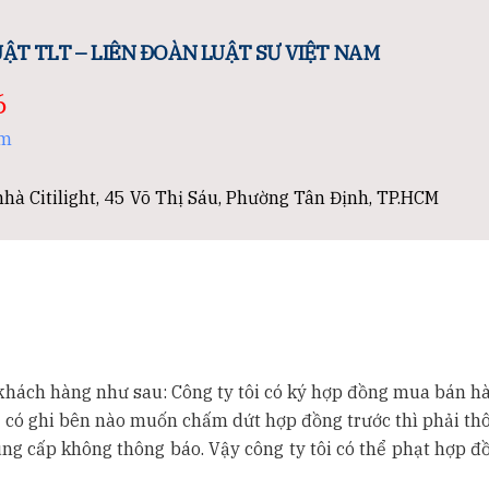
ẬT TLT – LIÊN ĐOÀN LUẬT SƯ VIỆT NAM
6
om
hà Citilight, 45 Võ Thị Sáu, Phường Tân Định, TP.HCM
khách hàng như sau: Công ty tôi có ký hợp đồng mua bán h
 có ghi bên nào muốn chấm dứt hợp đồng trước thì phải th
ng cấp không thông báo. Vậy công ty tôi có thể phạt hợp đ