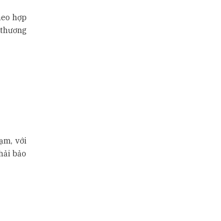
heo hợp
 thương
ạm, với
hải bảo