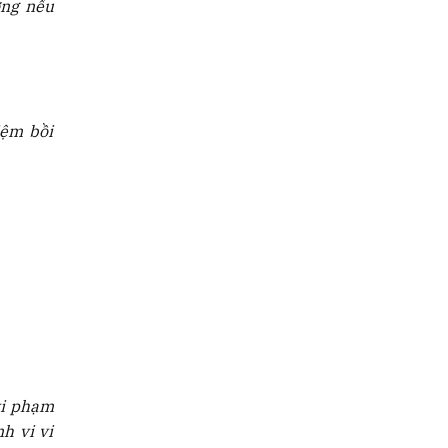
ởng nếu
iệm bồi
vi phạm
h vi vi