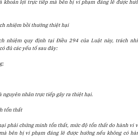
à khoản lợi trực tiếp mà bên bị vi phạm đáng lẽ được hư
ch nhiệm bồi thường thiệt hại
ch nhiệm quy định tại Điều 294 của Luật này, trách nh
có đủ các yếu tố sau đây:
g;
 nguyên nhân trực tiếp gây ra thiệt hại.
 tổn thất
hại phải chứng minh tổn thất, mức độ tổn thất do hành vi 
p mà bên bị vi phạm đáng lẽ được hưởng nếu không có hàn