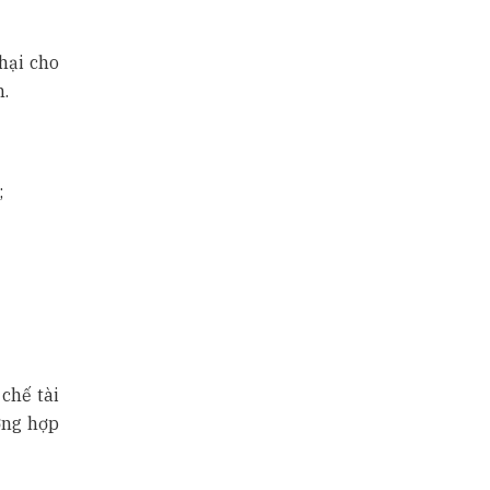
hại cho
h.
;
chế tài
ờng hợp