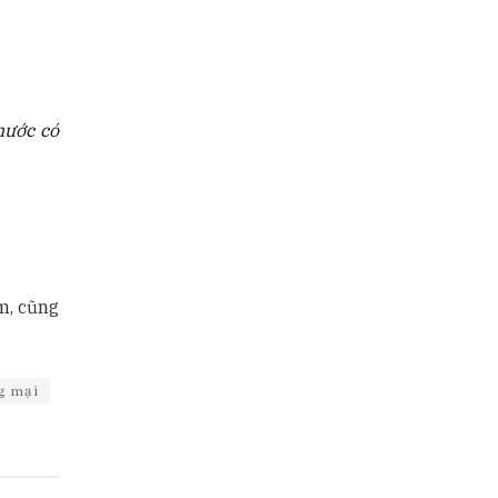
nước có
m, cũng
g mại