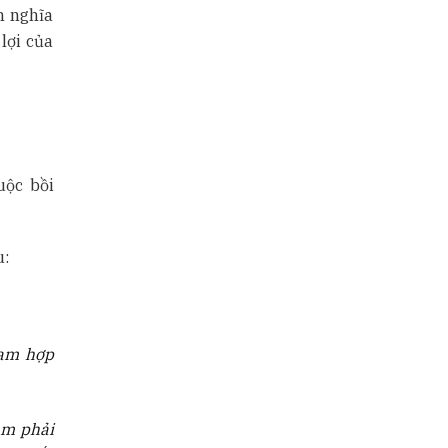
m nghĩa
lợi của
uộc bồi
u:
hạm hợp
hạm phải