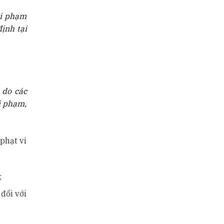
vi phạm
ịnh tại
 do các
i phạm,
phạt vi
;
đối với