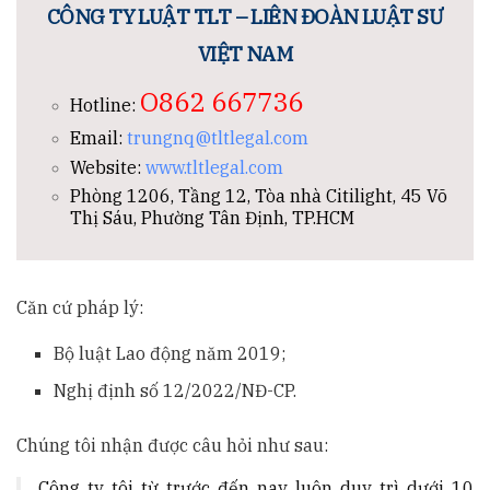
CÔNG TY LUẬT TLT – LIÊN ĐOÀN LUẬT SƯ
VIỆT NAM
O862 667736
Hotline:
Email:
trungnq@tltlegal.com
Website:
www.tltlegal.com
Phòng 1206, Tầng 12, Tòa nhà Citilight, 45 Võ
Thị Sáu, Phường Tân Định, TP.HCM
Căn cứ pháp lý:
Bộ luật Lao động năm 2019;
Nghị định số 12/2022/NĐ-CP.
Chúng tôi nhận được câu hỏi như sau:
Công ty tôi từ trước đến nay luôn duy trì dưới 10