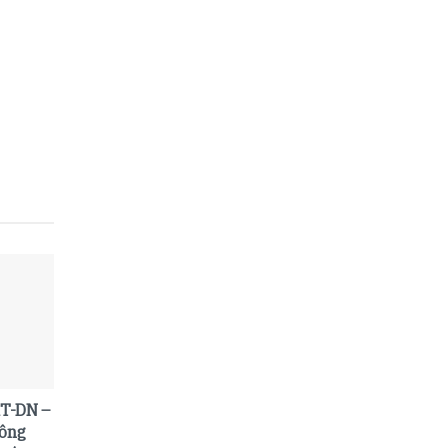
T-DN –
hông