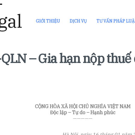
GIỚI THIỆU
DỊCH VỤ
TƯ VẤN PHÁP LU
QLN – Gia hạn nộp thuế
CỘNG HÒA XÃ HỘI CHỦ NGHĨA VIỆT NAM
Độc lập – Tự do – Hạnh phúc
—————
Hà Nội, ngày 16 tháng 01 năm 