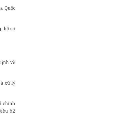
ủa Quốc
p hồ sơ
định về
à xử lý
i chính
Điều 62