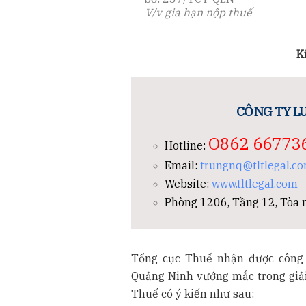
V/v gia hạn nộp thuế
K
CÔNG TY LU
O862 66773
Hotline:
Email:
trungnq@tltlegal.c
Website:
www.tltlegal.com
Phòng 1206, Tầng 12, Tòa n
Tổng cục Thuế nhận được công
Quảng Ninh vướng mắc trong giải 
Thuế có ý kiến như sau: