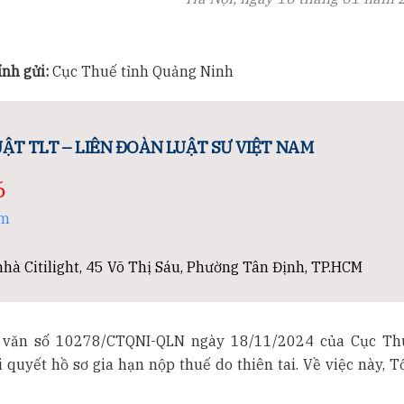
ính gửi:
Cục Thuế tỉnh Quảng Ninh
ẬT TLT – LIÊN ĐOÀN LUẬT SƯ VIỆT NAM
6
om
hà Citilight, 45 Võ Thị Sáu, Phường Tân Định, TP.HCM
 văn số 10278/CTQNI-QLN ngày 18/11/2024 của Cục Th
quyết hồ sơ gia hạn nộp thuế do thiên tai. Về việc này, T