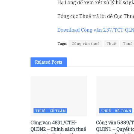
Hạ Long để xem xét xử lý hồ sơ g
Tổng cục Thuế trả lời để Cục Thuế
Download Công văn 237/TCT-QLN 
Tags:
Công văn thuế
Thuế
Thuế 
Related
Posts
THUẾ – KẾ TOÁN
THUẾ – KẾ TOÁN
Công văn 4891/CTH-
Công văn 5389/T
QLDN2 – Chính sách thuế
QLDN1 – Quyết t