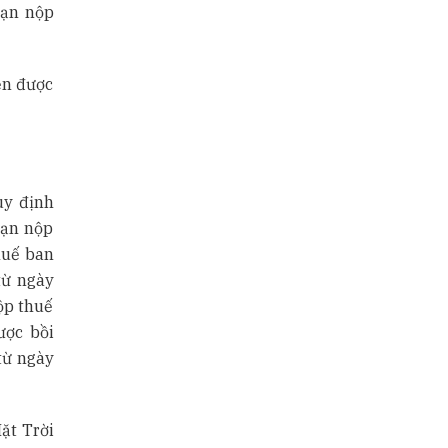
hạn nộp
ền được
uy định
hạn nộp
huế ban
từ ngày
ộp thuế
ược bồi
từ ngày
ặt Trời