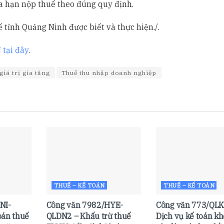
ia hạn nộp thuế theo đúng quy định.
 tỉnh Quảng Ninh được biết và thực hiện./.
tại đây
.
giá trị gia tăng
Thuế thu nhập doanh nghiệp
THUẾ – KẾ TOÁN
THUẾ – KẾ TOÁN
NI-
Công văn 7982/HYE-
Công văn 773/QLK
oán thuế
QLDN2 – Khấu trừ thuế
Dịch vụ kế toán k