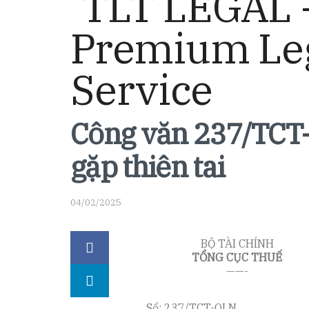
Công văn 237/TCT-
gặp thiên tai
04/02/2025
BỘ TÀI CHÍNH
TỔNG CỤC THUẾ
——-
Số: 237/TCT-QLN