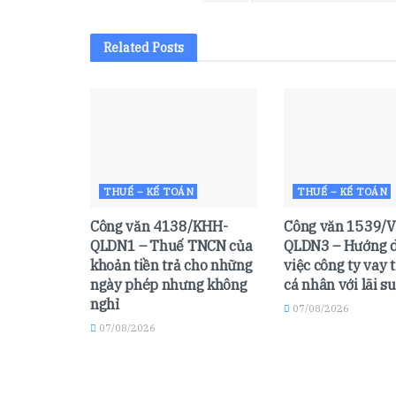
Related
Posts
THUẾ – KẾ TOÁN
THUẾ – KẾ TOÁN
Công văn 4138/KHH-
Công văn 1539/V
QLDN1 – Thuế TNCN của
QLDN3 – Hướng d
khoản tiền trả cho những
việc công ty vay 
ngày phép nhưng không
cá nhân với lãi s
nghỉ
07/08/2026
07/08/2026