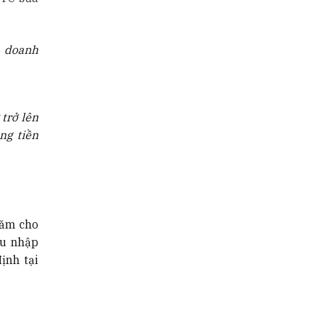
a doanh
 trở lên
ng tiền
năm cho
hu nhập
ịnh tại