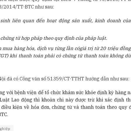
 78/2014/TT-BTC như sau:
 sinh liên quan đến hoạt động sản xuất, kinh doanh củ
 chứng từ hợp pháp theo quy định của pháp luật
.
n mua hàng h
ó
a, dịch vụ từng lần c
ó
giá trị từ 20 triệu đồng
GT) khi thanh toán phải có chứng từ thanh toán không d
ù
Nội đã có Công văn số 51359/CT-TTHT hướng dẫn như sau:
ng với bệnh viện để tổ chức khám sức khỏe định kỳ hàng 
Luật Lao động thì khoản chi này được trừ khi xác định t
iều kiện về hóa đơn, chứng từ và thanh toán theo quy đ
BTC.
ghiệp