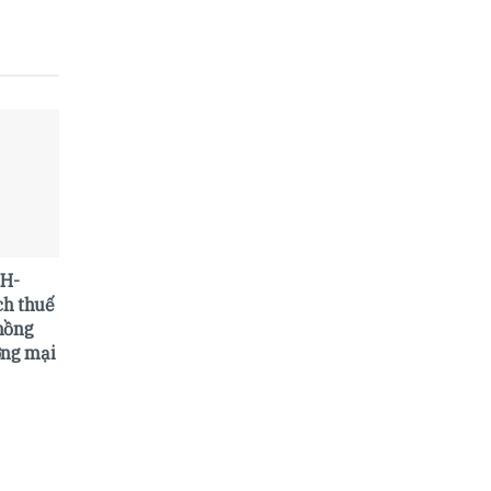
TH-
ch thuế
hồng
ơng mại