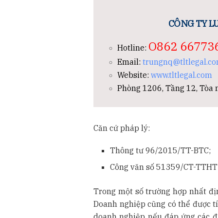
CÔNG TY LU
O862 66773
Hotline:
Email:
trungnq@tltlegal.c
Website:
www.tltlegal.com
Phòng 1206, Tầng 12, Tòa n
Căn cứ pháp lý:
Thông tư 96/2015/TT-BTC;
Công văn số 51359/CT-TTHT 
Trong một số trường hợp nhất đị
Doanh nghiệp cũng có thể được tí
doanh nghiệp nếu đáp ứng các đ