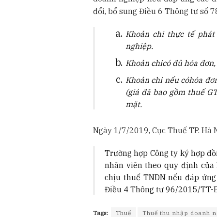
đổi, bổ sung Điều 6 Thông tư số
Khoản chi thực tế phát
nghiệp
.
Khoản ch
i
có đủ hóa đơn,
Khoản chi nếu c
ó
hóa đơ
(giá đã bao gồm thuế GT
mặt.
Ngày 1/7/2019, Cục Thuế TP. Hà 
Trường hợp Công ty ký hợp đồ
nhân viên theo quy định của 
chịu thuế TNDN nếu đáp ứng đ
Điều 4 Thông tư 96/2015/TT-
Tags:
Thuế
Thuế thu nhập doanh n