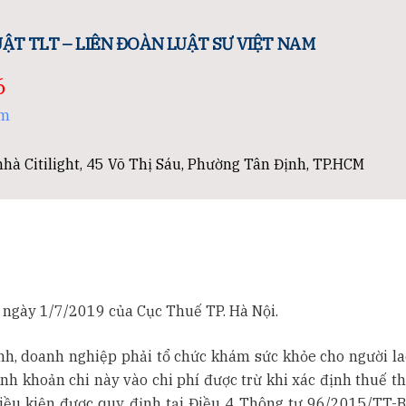
ẬT TLT – LIÊN ĐOÀN LUẬT SƯ VIỆT NAM
6
om
hà Citilight, 45 Võ Thị Sáu, Phường Tân Định, TP.HCM
ngày 1/7/2019 của Cục Thuế TP. Hà Nội.
nh, doanh nghiệp phải tổ chức khám sức khỏe cho người la
nh khoản chi này vào chi phí được trừ khi xác định thuế t
iều kiện được quy định tại Điều 4 Thông tư 96/2015/TT-