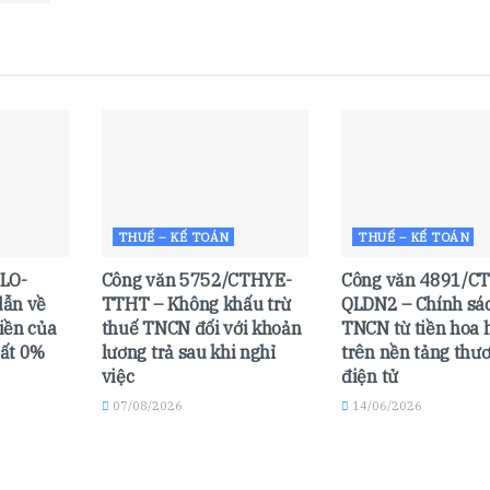
THUẾ – KẾ TOÁN
THUẾ – KẾ TOÁN
LO-
Công văn 5752/CTHYE-
Công văn 4891/C
ẫn về
TTHT – Không khấu trừ
QLDN2 – Chính sá
tiền của
thuế TNCN đối với khoản
TNCN từ tiền hoa 
uất 0%
lương trả sau khi nghỉ
trên nền tảng thư
việc
điện tử
07/08/2026
14/06/2026