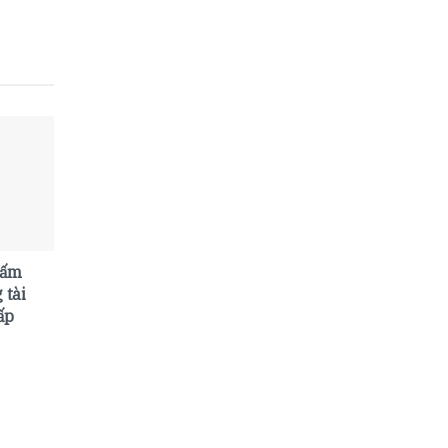
cấm
 tài
ấp