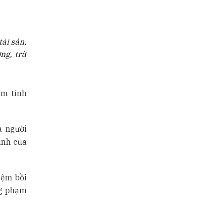
ài sản,
ng, trừ
ạm tính
a người
ình của
iệm bồi
ng phạm