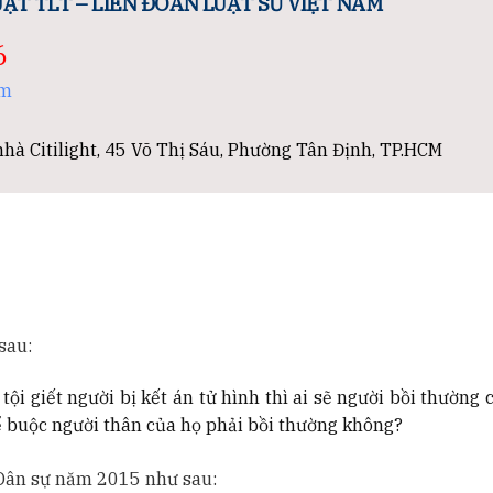
ẬT TLT – LIÊN ĐOÀN LUẬT SƯ VIỆT NAM
6
om
hà Citilight, 45 Võ Thị Sáu, Phường Tân Định, TP.HCM
sau:
i giết người bị kết án tử hình thì ai sẽ người bồi thường 
hể buộc người thân của họ phải bồi thường không?
 Dân sự năm 2015 như sau: