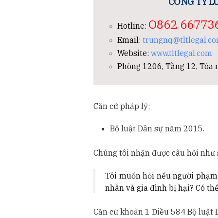
CÔNG TY LU
O862 66773
Hotline:
Email:
trungnq@tltlegal.c
Website:
www.tltlegal.com
Phòng 1206, Tầng 12, Tòa n
Căn cứ pháp lý:
Bộ luật Dân sự năm 2015.
Chúng tôi nhận được câu hỏi như 
Tôi muốn hỏi nếu người phạm tộ
nhân và gia đình bị hại? Có t
Căn cứ khoản 1 Điều 584 Bộ luật