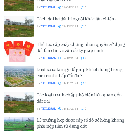
BY
TLT LEGAL
18/04/2025
0
Cách đòi lại đất bị người khác lấn chiếm
BY
TLT LEGAL
03/12/2024
0
Thủ tục cấp Giấy chứng nhận quyền sử dụng
đất lần đầu và vấn đề ký giáp ranh
BY
TLT LEGAL
09/12/2024
0
Luật sư sẽ làm gì để giúp khách hàng trong
các tranh chấp đất đai?
BY
TLT LEGAL
11/11/2024
0
Các loại tranh chấp phổ biến liên quan đến
đất đai
BY
TLT LEGAL
11/11/2024
0
13 trường hợp được cấp sổ đỏ, sổ hồng không
phải nộp tiền sử dụng đất