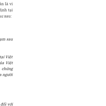
n là vi
ịnh tại
hư sau:
hạm sau
ại Việt
ủa Việt
h chứng
a người
 đối với