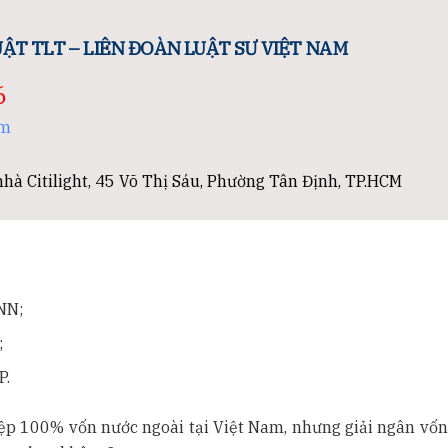
ẬT TLT – LIÊN ĐOÀN LUẬT SƯ VIỆT NAM
6
om
hà Citilight, 45 Võ Thị Sáu, Phường Tân Định, TP.HCM
NN;
;
P.
ệp 100% vốn nước ngoài tại Việt Nam, nhưng giải ngân vốn