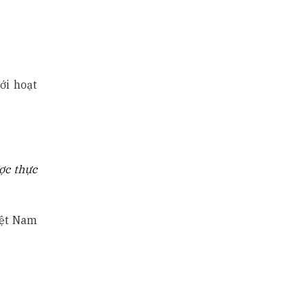
ới hoạt
ợc thực
iệt Nam