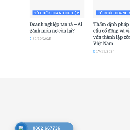
TỔ CHỨC DOANH NGHIỆP
TỔ CHỨC DOANH 
Doanh nghiệp tan rã – Ai
Thẩm định pháp l
gánh món nợ còn lại?
cấu cổ đông và v
vốn thành lập côn
30/10/2025
Việt Nam
17/11/2024
0862 667736