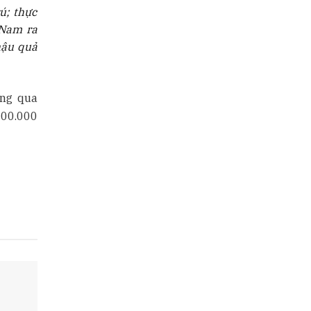
ú; thực
 Nam ra
hậu quả
ông qua
000.000