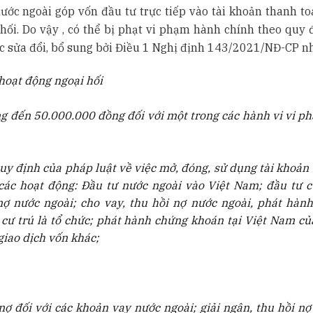
ước ngoài góp vốn đầu tư trực tiếp vào tài khoản thanh toá
ối. Do vậy , có thể bị phạt vi phạm hành chính theo quy đ
c sửa đổi, bổ sung bởi Điều 1 Nghị định 143/2021/NĐ-CP n
hoạt động ngoại hối
ng đến 50.000.000 đồng đối với một trong các hành vi vi p
y định của pháp luật về việc mở, đóng, sử dụng tài khoản t
ác hoạt động: Đầu tư nước ngoài vào Việt Nam; đầu tư c
nợ nước ngoài; cho vay, thu hồi nợ nước ngoài, phát hàn
cư trú là tổ chức; phát hành chứng khoán tại Việt Nam củ
giao dịch vốn khác;
 nợ đối với các khoản vay nước ngoài; giải ngân, thu hồi nợ