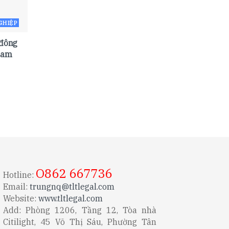
GHIỆP
 đông
 Nam
O862 667736
Hotline:
Email:
trungnq@tltlegal.com
Website:
www.tltlegal.com
Add: Phòng 1206, Tầng 12, Tòa nhà
Citilight, 45 Võ Thị Sáu, Phường Tân