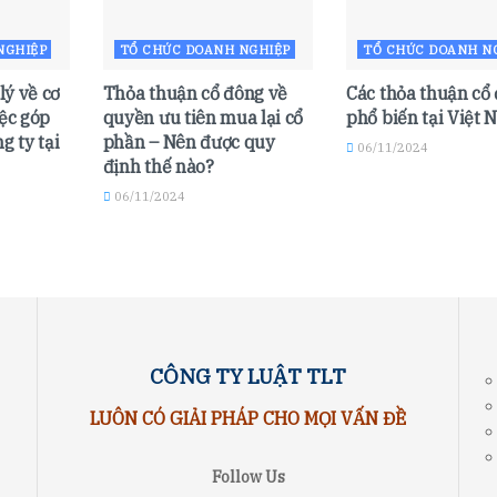
NGHIỆP
TỔ CHỨC DOANH NGHIỆP
TỔ CHỨC DOANH N
ý về cơ
Thỏa thuận cổ đông về
Các thỏa thuận cổ
iệc góp
quyền ưu tiên mua lại cổ
phổ biến tại Việt
g ty tại
phần – Nên được quy
06/11/2024
định thế nào?
06/11/2024
CÔNG TY LUẬT TLT
LUÔN CÓ GIẢI PHÁP CHO MỌI VẤN ĐỀ
Follow Us