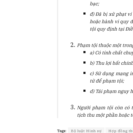
bạc;
đ) Đã bị xử phạt v
hoặc hành vi quy đ
tội quy định tại Đi
Phạm tội thuộc một trong
a) Có tính chất chu
b) Thu lợi bất chín
c) Sử dụng mạng i
tử để phạm tội;
d) Tái phạm nguy 
Người phạm tội còn có 
tịch thu một phần hoặc t
Tags:
Bộ luật Hình sự
Hợp đồng th