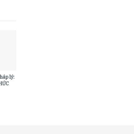
háp lý:
CHỨC