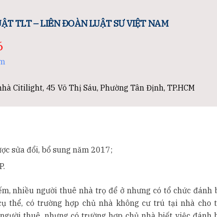
ẬT TLT – LIÊN ĐOÀN LUẬT SƯ VIỆT NAM
6
om
hà Citilight, 45 Võ Thị Sáu, Phường Tân Định, TP.HCM
ược sửa đổi, bổ sung năm 2017;
P.
m, nhiều người thuê nhà trọ để ở nhưng có tổ chức đánh b
cụ thể, có trường hợp chủ nhà không cư trú tại nhà cho 
người thuê, nhưng có trường hợp chủ nhà biết việc đánh b