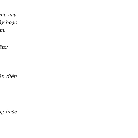
iều này
ày hoặc
ạm.
năm:
ện điện
ng hoặc