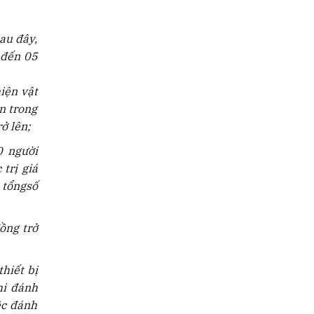
au đây,
 đến 05
hiện vật
n trong
ở lên;
0 người
trị giá
 tổngsố
ồng trở
thiết bị
hi đánh
ệc đánh