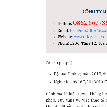
CÔNG TY LU
O862 66773
Hotline:
Email:
trungnq@tltlegal.c
Website:
www.tltlegal.com
Phòng 1206, Tầng 12, Tòa n
Căn cứ pháp lý:
Bộ luật Hình sự năm 2015, đ
Nghị định số 167/2013/NĐ-C
Đánh bạc là hiện tượng không hiế
phép. Tùy từng vụ việc thực tế 
không biết về việc đánh bạc của 