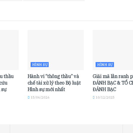
HÌNH SỰ
HÌNH SỰ
ấu thầu
Hành vi “thông thầu” và
Giải mã lằn ranh p
 cứu
chế tài xử lý theo Bộ luật
ĐÁNH BẠC & TỔ 
 sự
Hình sự mới nhất
ĐÁNH BẠC
15/06/2026
10/12/2025