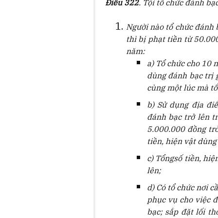
Điều 322
. Tội tổ chức đánh bạ
Người nào tổ chức đánh b
thì bị phạt tiền từ 50.
năm:
a) Tổ chức cho 10 n
dùng đánh bạc trị 
cùng một lúc mà tổn
b) Sử dụng địa đi
đánh bạc trở lên t
5.000.000 đồng trở
tiền, hiện vật dùng
c) Tổngsố tiền, hi
lên;
d) Có tổ chức nơi c
phục vụ cho việc 
bạc; sắp đặt lối t