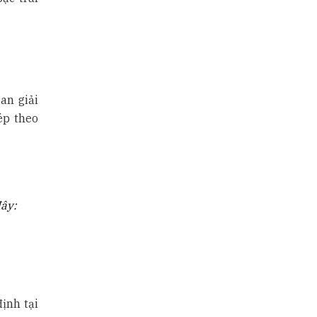
an giải
ép theo
đây:
ịnh tại