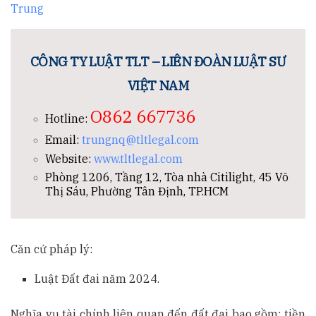
Trung
CÔNG TY LUẬT TLT – LIÊN ĐOÀN LUẬT SƯ
VIỆT NAM
O862 667736
Hotline:
Email:
trungnq@tltlegal.com
Website:
www.tltlegal.com
Phòng 1206, Tầng 12, Tòa nhà Citilight, 45 Võ
Thị Sáu, Phường Tân Định, TP.HCM
Căn cứ pháp lý:
Luật Đất đai năm 2024.
Nghĩa vụ tài chính liên quan đến đất đai bao gồm: tiền