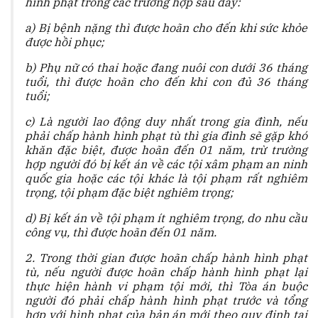
hình phạt trong các trường hợp sau đây:
a) Bị bệnh nặng thì được hoãn cho đến khi sức khỏe
được hồi phục;
b) Phụ nữ có thai hoặc đang nuôi con dưới 36 tháng
tuổi, thì được hoãn cho đến khi con đủ 36 tháng
tuổi;
c) Là người lao động duy nhất trong gia đình, nếu
phải chấp hành hình phạt tù thì gia đình sẽ gặp khó
khăn đặc biệt, được hoãn đến 01 năm, trừ trường
hợp người đó bị kết án về các tội xâm phạm an ninh
quốc gia hoặc các tội khác là tội phạm rất nghiêm
trọng, tội phạm đặc biệt nghiêm trọng;
d) Bị kết án về tội phạm ít nghiêm trọng, do nhu cầu
công vụ, thì được hoãn đến 01 năm.
2. Trong thời gian được hoãn chấp hành hình phạt
tù, nếu người được hoãn chấp hành hình phạt lại
thực hiện hành vi phạm tội mới, thì Tòa án buộc
người đó phải chấp hành hình phạt trước và tổng
hợp với hình phạt của bản án mới theo quy định tại