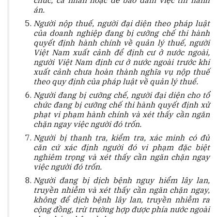
chức, cá nhân hoặc để bảo đảm việc thi hành
án.
Ngư
ờ
i nộp thuế, người đại diện theo pháp luật
của doanh nghiệp đang bị cưỡng chế thi hành
quyết định hành chính về quản lý thuế, người
Việt Nam xuất cảnh để
đị
nh cư ở nước ngoài,
người Việt Nam định cư ở nước ngoài trước khi
xuất cảnh chưa hoàn thành nghĩa vụ nộp thuế
theo quy định của pháp luật về quản lý thuế.
Người đang bị cưỡng chế, người đại diện cho tổ
chức đang bị cưỡng chế thi hành quyết định xử
phạt vi phạm hành chính và xét thấy cần ngăn
chặn ngay việc người đó trốn.
Người bị thanh tra, kiểm tra, xác minh có đủ
căn cứ xác định người đó vi phạm đặc biệt
nghiêm trọng và xét thấy c
ầ
n ngăn chặn ngay
việc người đó trốn.
Người đang bị dịch bệnh nguy hiểm lây lan,
truyền nhiễm và xét thấy cần ngăn chặn ngay,
không để dịch bệnh lây lan, truyền nhiễm ra
cộng đồng, trừ trường hợp được phía nước ngoài