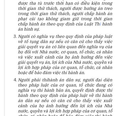
được tha tù trước
thời
hạn có điều kiện trong
thời gian thử thách, người được hưởng án treo
trong thời gi
a
n thử thách, người chấp hành án
phạt cải tạo không giam giữ trong thời gian
chấp hành án theo quy định của Luật Th
i
hành
án hình sự.
Người có nghĩa vụ theo quy định của pháp luật
về tố tụng dân sự nếu có căn cứ cho th
ấ
y việc
giải quyết vụ án có liên quan đến nghĩa vụ của
họ đối v
ớ
i Nhà nước, cơ quan, tổ chức, cá nhân
và việc xuất cảnh của họ ảnh hưởng đến việc
giải quyết vụ án, lợi ích của Nhà nước, quyền và
lợi ích hợp pháp của cơ quan, tổ chức, cá nhân
hoặc để bảo đảm việc thi hành án.
Người phải th
i
hành án d
â
n sự, người đại diện
theo pháp luật của cơ quan, tổ chức đang có
nghĩa vụ thi hành bản án, quyết định được thi
hành theo quy
đị
nh của pháp luật về thi hành
án dân sự nếu c
ó
căn cứ cho thấy việc xuất
cảnh của họ ảnh hưởng đến lợi ích của Nhà
nước, quyền và lợi ích hợp pháp của cơ quan, tổ