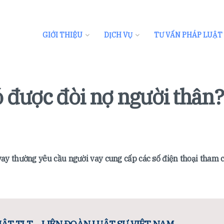
GIỚI THIỆU
DỊCH VỤ
TƯ VẤN PHÁP LUẬT
ó được đòi nợ người thân?
 vay thường yêu cầu người vay cung cấp các số điện thoại tham 