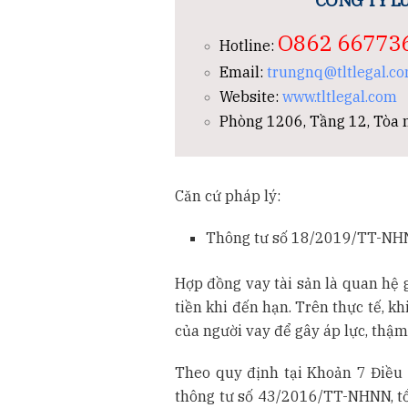
CÔNG TY LU
O862 66773
Hotline:
Email:
trungnq@tltlegal.c
Website:
www.tltlegal.com
Phòng 1206, Tầng 12, Tòa n
Căn cứ pháp lý:
Thông tư số 18/2019/TT-NH
Hợp đồng vay tài sản là quan hệ g
tiền khi đến hạn. Trên thực tế, k
của người vay để gây áp lực, thậm 
Theo quy định tại Khoản 7 Điều
thông tư số 43/2016/TT-NHNN, tổ 