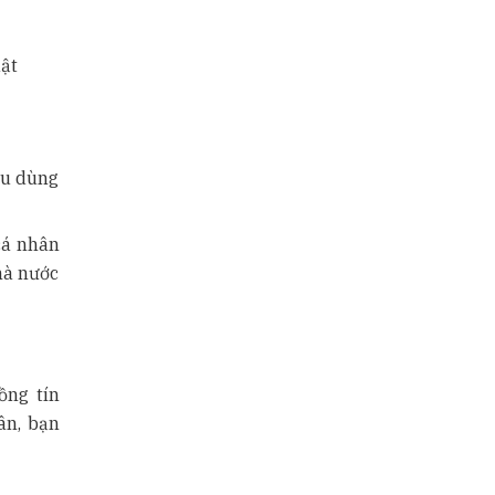
uật
êu dùng
 cá nhân
hà nước
ồng tín
ân, bạn