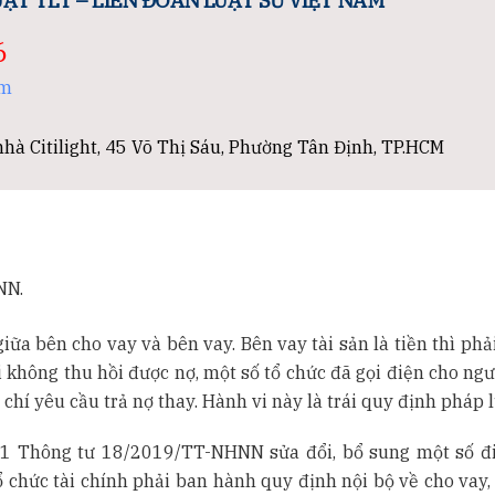
ẬT TLT – LIÊN ĐOÀN LUẬT SƯ VIỆT NAM
6
om
hà Citilight, 45 Võ Thị Sáu, Phường Tân Định, TP.HCM
NN.
iữa bên cho vay và bên vay. Bên vay tài sản là tiền thì phả
hi không thu hồi được nợ, một số tổ chức đã gọi điện cho ng
chí yêu cầu trả nợ thay. Hành vi này là trái quy định pháp l
 1 Thông tư 18/2019/TT-NHNN sửa đổi, bổ sung một số đ
chức tài chính phải ban hành quy định nội bộ về cho vay, 