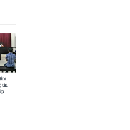
cấm
 tài
ấp