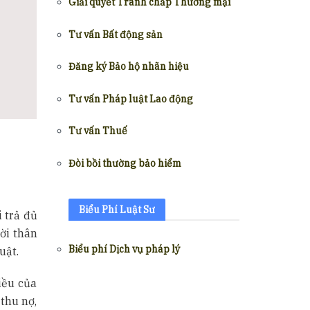
Giải quyết Tranh chấp Thương mại
Tư vấn Bất động sản
Đăng ký Bảo hộ nhãn hiệu
Tư vấn Pháp luật Lao động
Tư vấn Thuế
Đòi bồi thường bảo hiểm
Biểu Phí Luật Sư
i trả đủ
ười thân
Biểu phí Dịch vụ pháp lý
uật.
iều của
thu nợ,