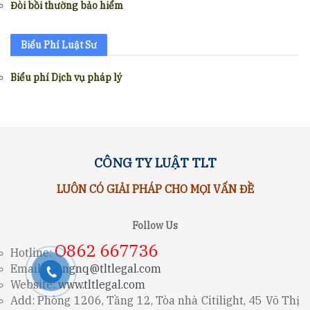
Đòi bồi thường bảo hiểm
Biểu Phí Luật Sư
Biểu phí Dịch vụ pháp lý
CÔNG TY LUẬT TLT
LUÔN CÓ GIẢI PHÁP CHO MỌI VẤN ĐỀ
Follow Us
O862 667736
Hotline:
Email:
trungnq@tltlegal.com
Website:
www.tltlegal.com
Add: Phòng 1206, Tầng 12, Tòa nhà Citilight, 45 Võ Thị