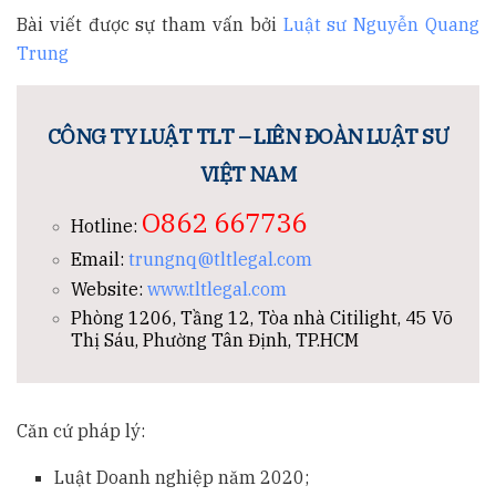
Bài viết được sự tham vấn bởi
Luật sư Nguyễn Quang
Trung
CÔNG TY LUẬT TLT – LIÊN ĐOÀN LUẬT SƯ
VIỆT NAM
O862 667736
Hotline:
Email:
trungnq@tltlegal.com
Website:
www.tltlegal.com
Phòng 1206, Tầng 12, Tòa nhà Citilight, 45 Võ
Thị Sáu, Phường Tân Định, TP.HCM
Căn cứ pháp lý:
Luật Doanh nghiệp năm 2020;