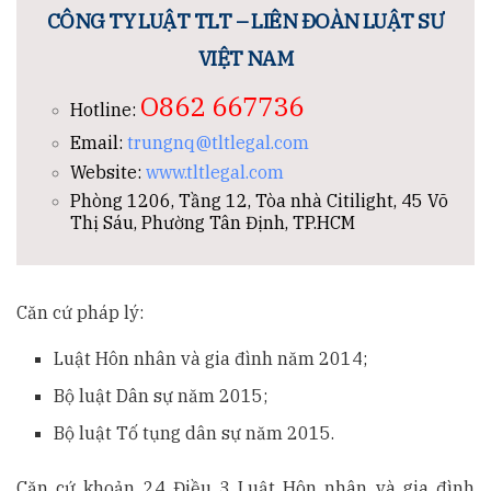
CÔNG TY LUẬT TLT – LIÊN ĐOÀN LUẬT SƯ
VIỆT NAM
O862 667736
Hotline:
Email:
trungnq@tltlegal.com
Website:
www.tltlegal.com
Phòng 1206, Tầng 12, Tòa nhà Citilight, 45 Võ
Thị Sáu, Phường Tân Định, TP.HCM
Căn cứ pháp lý:
Luật Hôn nhân và gia đình năm 2014;
Bộ luật Dân sự năm 2015;
Bộ luật Tố tụng dân sự năm 2015.
Căn cứ khoản 24 Điều 3 Luật Hôn nhân và gia đình